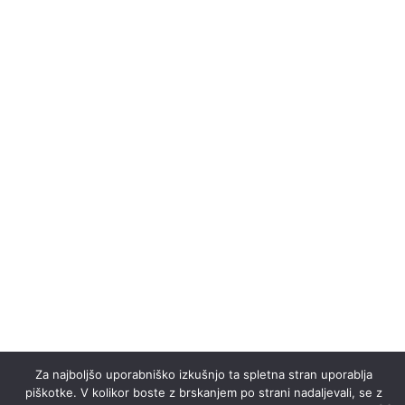
Trg svobode 3, SI-2000 Maribor
+386 (0)1 23 07 530
info@vinag1847.si
DOMOV
DOŽIVETJA
O NAS
VINOTEKA
KONTAKT
© 2025 – VINAG 1847 D.O.O. – VSE PRAVICE PRIDRŽANE. –
SPLOŠNI POGOJI POSLOVANJA, PIŠKOTKI IN POLITIKA ZASEBNOSTI
Za najboljšo uporabniško izkušnjo ta spletna stran uporablja
piškotke. V kolikor boste z brskanjem po strani nadaljevali, se z