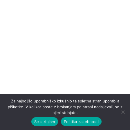
Trg svobode 3, SI-2000 Maribor
+386 (0)1 23 07 530
info@vinag1847.si
HOME
EXPERIENCES
ABOUT US
SHOP
CONTACT
© 2025 – VINAG 1847 D.O.O. – ALL RIGHTS RESERVED. –
TERMS
Za najboljšo uporabniško izkušnjo ta spletna stran uporablja
AND CONDITIONS, COOKIES AND PRIVACY POLICY
piškotke. V kolikor boste z brskanjem po strani nadaljevali, se z
njimi strinjate.
Se strinjam
Politika zasebnosti