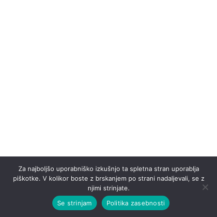
Trg svobode 3, SI-2000 Maribor
+386 (0)1 23 07 530
info@vinag1847.si
HOME
EXPERIENCES
ABOUT US
SHOP
CONTACT
© 2025 – VINAG 1847 D.O.O. – ALL RIGHTS RESERVED. –
TERMS
Za najboljšo uporabniško izkušnjo ta spletna stran uporablja
AND CONDITIONS, COOKIES AND PRIVACY POLICY
piškotke. V kolikor boste z brskanjem po strani nadaljevali, se z
njimi strinjate.
Se strinjam
Politika zasebnosti