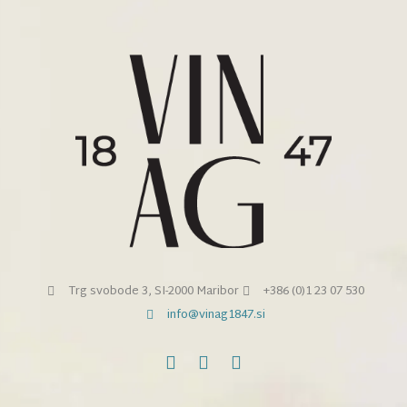
Trg svobode 3, SI-2000 Maribor
+386 (0)1 23 07 530
info@vinag1847.si