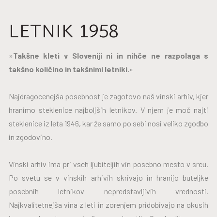
LETNIK 1958
»
Takšne kleti v Sloveniji ni in nihče ne razpolaga s
takšno količino in takšnimi letniki.
«
Najdragocenejša posebnost je zagotovo naš vinski arhiv, kjer
hranimo steklenice najboljših letnikov. V njem je moč najti
steklenice iz leta 1946, kar že samo po sebi nosi veliko zgodbo
in zgodovino.
Vinski arhiv ima pri vseh ljubiteljih vin posebno mesto v srcu.
Po svetu se v vinskih arhivih skrivajo in hranijo buteljke
posebnih letnikov nepredstavljivih vrednosti.
Najkvalitetnejša vina z leti in zorenjem pridobivajo na okusih