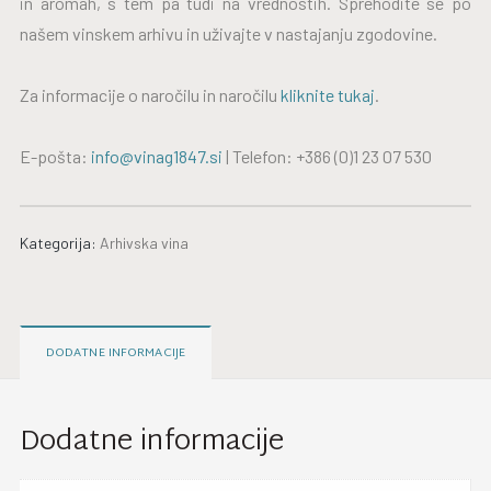
in aromah, s tem pa tudi na vrednostih. Sprehodite se po
našem vinskem arhivu in uživajte v nastajanju zgodovine.
Za informacije o naročilu in naročilu
kliknite tukaj
.
E-pošta:
info@vinag1847.si
| Telefon: +386 (0)1 23 07 530
Kategorija:
Arhivska vina
DODATNE INFORMACIJE
Dodatne informacije