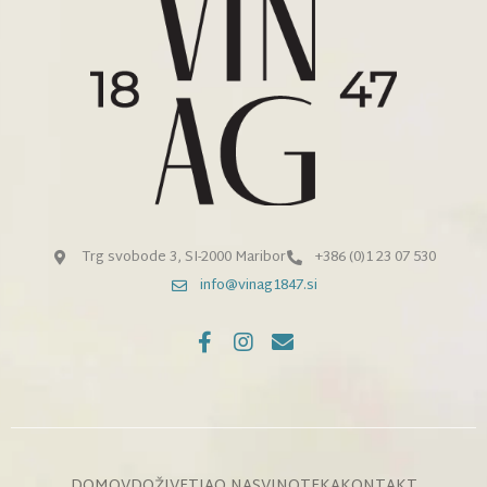
Trg svobode 3, SI-2000 Maribor
+386 (0)1 23 07 530
info@vinag1847.si
DOMOV
DOŽIVETJA
O NAS
VINOTEKA
KONTAKT