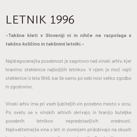
LETNIK 1996
»
Takšne kleti v Sloveniji ni in nihče ne razpolaga s
takšno količino in takšnimi letniki.
«
Najdragocenejša posebnost je zagotovo naš vinski arhiv, kjer
hranimo steklenice najboljših letnikov. V njem je moč najti
steklenice iz leta 1946, kar že samo po sebi nosi veliko zgodbo
in zgodovino.
Vinski arhiv ima pri vseh ljubiteljih vin posebno mesto v srcu.
Po svetu se v vinskih arhivih skrivajo in hranijo buteljke
posebnih letnikov nepredstavljivih vrednosti.
Najkvalitetnejša vina z leti in zorenjem pridobivajo na okusih