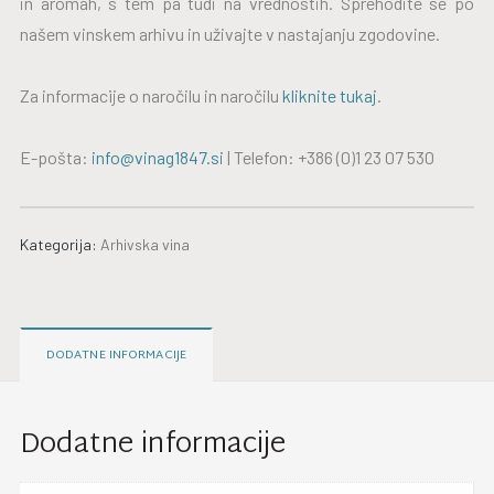
in aromah, s tem pa tudi na vrednostih. Sprehodite se po
našem vinskem arhivu in uživajte v nastajanju zgodovine.
Za informacije o naročilu in naročilu
kliknite tukaj
.
E-pošta:
info@vinag1847.si
| Telefon: +386 (0)1 23 07 530
Kategorija:
Arhivska vina
DODATNE INFORMACIJE
Dodatne informacije